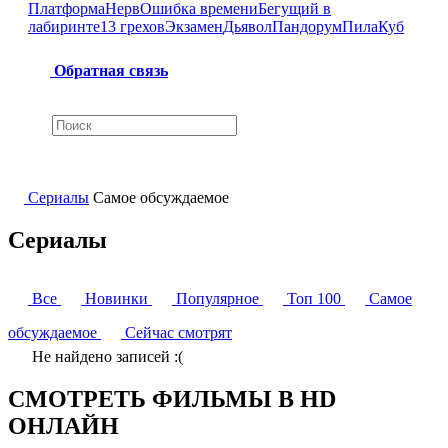
Платформа
Нерв
Ошибка времени
Бегущий в
лабиринте
13 грехов
Экзамен
Дьявол
Пандорум
Пила
Куб
Обратная связь
Сериалы
Самое обсуждаемое
Сериалы
Все
Новинки
Популярное
Топ 100
Самое
обсуждаемое
Сейчас смотрят
Не найдено записей :(
СМОТРЕТЬ ФИЛЬМЫ В HD
ОНЛАЙН