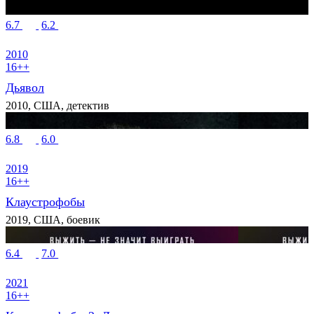
6.7
6.2
2010
16++
Дьявол
2010, США, детектив
6.8
6.0
2019
16++
Клаустрофобы
2019, США, боевик
6.4
7.0
2021
16++