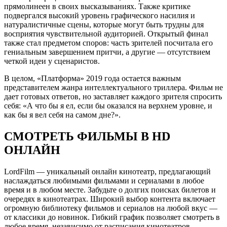
прямолинеен в своих высказываниях. Также критике
подвергался высокий уровень графического насилия и
натуралистичные сцены, которые могут быть трудны для
восприятия чувствительной аудиторией. Открытый финал
также стал предметом споров: часть зрителей посчитала его
гениальным завершением притчи, а другие — отсутствием
четкой идеи у сценаристов.
В целом, «Платформа» 2019 года остается важным
представителем жанра интеллектуального триллера. Фильм не
дает готовых ответов, но заставляет каждого зрителя спросить
себя: «А что бы я ел, если бы оказался на верхнем уровне, и
как бы я вел себя на самом дне?».
СМОТРЕТЬ ФИЛЬМЫ В HD
ОНЛАЙН
LordFilm — уникальный онлайн кинотеатр, предлагающий
наслаждаться любимыми фильмами и сериалами в любое
время и в любом месте. Забудьте о долгих поисках билетов и
очередях в кинотеатрах. Широкий выбор контента включает
огромную библиотеку фильмов и сериалов на любой вкус —
от классики до новинок. Гибкий график позволяет смотреть в
любое время, независимо от расписания кинотеатров.