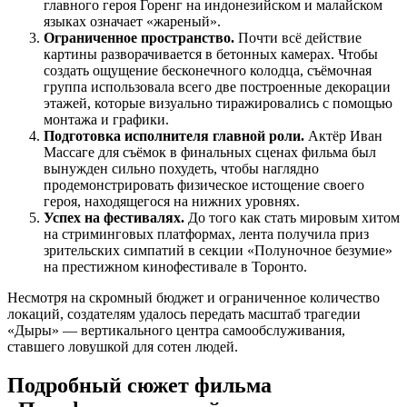
главного героя Горенг на индонезийском и малайском
языках означает «жареный».
Ограниченное пространство.
Почти всё действие
картины разворачивается в бетонных камерах. Чтобы
создать ощущение бесконечного колодца, съёмочная
группа использовала всего две построенные декорации
этажей, которые визуально тиражировались с помощью
монтажа и графики.
Подготовка исполнителя главной роли.
Актёр Иван
Массаге для съёмок в финальных сценах фильма был
вынужден сильно похудеть, чтобы наглядно
продемонстрировать физическое истощение своего
героя, находящегося на нижних уровнях.
Успех на фестивалях.
До того как стать мировым хитом
на стриминговых платформах, лента получила приз
зрительских симпатий в секции «Полуночное безумие»
на престижном кинофестивале в Торонто.
Несмотря на скромный бюджет и ограниченное количество
локаций, создателям удалось передать масштаб трагедии
«Дыры» — вертикального центра самообслуживания,
ставшего ловушкой для сотен людей.
Подробный сюжет фильма