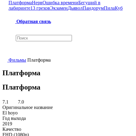
Платформа
Нерв
Ошибка времени
Бегущий в
лабиринте
13 грехов
Экзамен
Дьявол
Пандорум
Пила
Куб
Обратная связь
Фильмы
Платформа
Платформа
Платформа
7.1
7.0
Оригинальное название
El hoyo
Год выхода
2019
Качество
FHD (1080p)