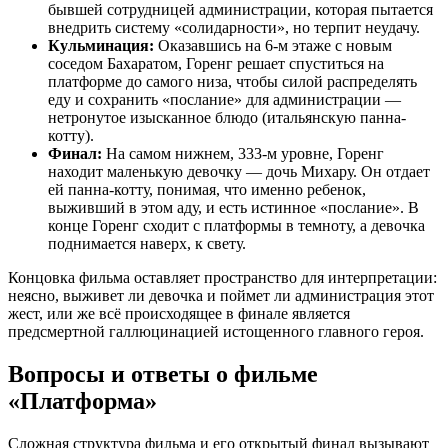
бывшей сотрудницей администрации, которая пытается
внедрить систему «солидарности», но терпит неудачу.
Кульминация:
Оказавшись на 6-м этаже с новым
соседом Бахаратом, Горенг решает спуститься на
платформе до самого низа, чтобы силой распределять
еду и сохранить «послание» для администрации —
нетронутое изысканное блюдо (итальянскую панна-
котту).
Финал:
На самом нижнем, 333-м уровне, Горенг
находит маленькую девочку — дочь Михару. Он отдает
ей панна-котту, понимая, что именно ребенок,
выживший в этом аду, и есть истинное «послание». В
конце Горенг сходит с платформы в темноту, а девочка
поднимается наверх, к свету.
Концовка фильма оставляет пространство для интерпретации:
неясно, выживет ли девочка и поймет ли администрация этот
жест, или же всё происходящее в финале является
предсмертной галлюцинацией истощенного главного героя.
Вопросы и ответы о фильме
«Платформа»
Сложная структура фильма и его открытый финал вызывают