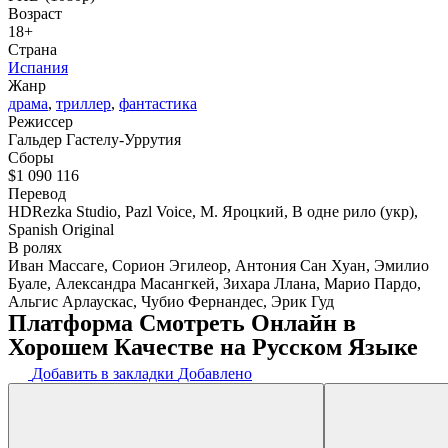
Возраст
18+
Страна
Испания
Жанр
драма
,
триллер
,
фантастика
Режиссер
Гальдер Гастелу-Уррутия
Сборы
$1 090 116
Перевод
HDRezka Studio, Pazl Voice, М. Яроцкий, В одне рило (укр),
Spanish Original
В ролях
Иван Массаге, Сорион Эгилеор, Антония Сан Хуан, Эмилио
Буале, Александра Масангкей, Зихара Ллана, Марио Пардо,
Альгис Арлаускас, Чубио Фернандес, Эрик Гуд
Платформа Смотреть Онлайн в
Хорошем Качестве на Русском Языке
Добавить в закладки
Добавлено