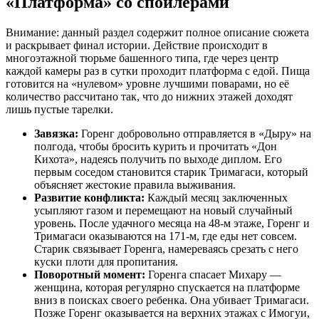
«Платформа» со спойлерами
Внимание: данный раздел содержит полное описание сюжета
и раскрывает финал истории. Действие происходит в
многоэтажной тюрьме башенного типа, где через центр
каждой камеры раз в сутки проходит платформа с едой. Пища
готовится на «нулевом» уровне лучшими поварами, но её
количество рассчитано так, что до нижних этажей доходят
лишь пустые тарелки.
Завязка:
Горенг добровольно отправляется в «Дыру» на
полгода, чтобы бросить курить и прочитать «Дон
Кихота», надеясь получить по выходе диплом. Его
первым соседом становится старик Тримагаси, который
объясняет жестокие правила выживания.
Развитие конфликта:
Каждый месяц заключенных
усыпляют газом и перемещают на новый случайный
уровень. После удачного месяца на 48-м этаже, Горенг и
Тримагаси оказываются на 171-м, где еды нет совсем.
Старик связывает Горенга, намереваясь срезать с него
куски плоти для пропитания.
Поворотный момент:
Горенга спасает Михару —
женщина, которая регулярно спускается на платформе
вниз в поисках своего ребенка. Она убивает Тримагаси.
Позже Горенг оказывается на верхних этажах с Имогуи,