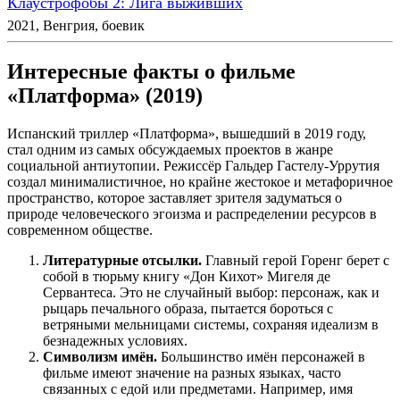
Клаустрофобы 2: Лига выживших
2021, Венгрия, боевик
Интересные факты о фильме
«Платформа» (2019)
Испанский триллер «Платформа», вышедший в 2019 году,
стал одним из самых обсуждаемых проектов в жанре
социальной антиутопии. Режиссёр Гальдер Гастелу-Уррутия
создал минималистичное, но крайне жестокое и метафоричное
пространство, которое заставляет зрителя задуматься о
природе человеческого эгоизма и распределении ресурсов в
современном обществе.
Литературные отсылки.
Главный герой Горенг берет с
собой в тюрьму книгу «Дон Кихот» Мигеля де
Сервантеса. Это не случайный выбор: персонаж, как и
рыцарь печального образа, пытается бороться с
ветряными мельницами системы, сохраняя идеализм в
безнадежных условиях.
Символизм имён.
Большинство имён персонажей в
фильме имеют значение на разных языках, часто
связанных с едой или предметами. Например, имя