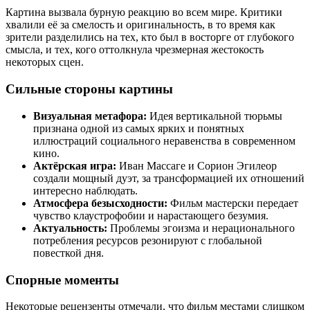
Картина вызвала бурную реакцию во всем мире. Критики
хвалили её за смелость и оригинальность, в то время как
зрители разделились на тех, кто был в восторге от глубокого
смысла, и тех, кого оттолкнула чрезмерная жестокость
некоторых сцен.
Сильные стороны картины
Визуальная метафора:
Идея вертикальной тюрьмы
признана одной из самых ярких и понятных
иллюстраций социального неравенства в современном
кино.
Актёрская игра:
Иван Массаге и Сорион Эгилеор
создали мощный дуэт, за трансформацией их отношений
интересно наблюдать.
Атмосфера безысходности:
Фильм мастерски передает
чувство клаустрофобии и нарастающего безумия.
Актуальность:
Проблемы эгоизма и нерационального
потребления ресурсов резонируют с глобальной
повесткой дня.
Спорные моменты
Некоторые рецензенты отмечали, что фильм местами слишком