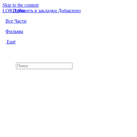
Skip to the content
LORD
Добавить в закладки
f
i
l
m
Добавлено
Все Части
Фильмы
Ещё