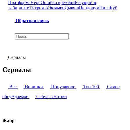
Платформа
Нерв
Ошибка времени
Бегущий в
лабиринте
13 грехов
Экзамен
Дьявол
Пандорум
Пила
Куб
Обратная связь
Сериалы
Сериалы
Все
Новинки
Популярное
Топ 100
Самое
обсуждаемое
Сейчас смотрят
Жанр